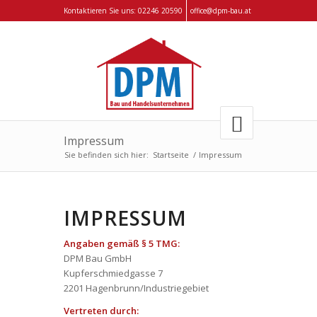
Kontaktieren Sie uns:
02246 20590
office@dpm-bau.at
Impressum
Sie befinden sich hier:
Startseite
/
Impressum
IMPRESSUM
Angaben gemäß § 5 TMG:
DPM Bau GmbH
Kupferschmiedgasse 7
2201 Hagenbrunn/Industriegebiet
Vertreten durch: