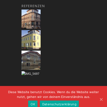
REFERENZEN
Diese Website benutzt Cookies. Wenn du die Website weiter
nutzt, gehen wir von deinem Einverständnis aus.
© Copyright - DPM-BAU |
Kontakt
|
Impressum
|
OK
Datenschutzerklärung
Datenschutz