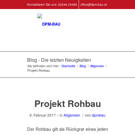
Kontaktieren Sie uns:
02246 20590
office@dpm-bau.at
Blog - Die letzten Neuigkeiten
Sie befinden sich hier:
Startseite
/
Blog
/
Allgemein
/
Projekt Rohbau
Projekt Rohbau
9. Februar 2017
/
in
Allgemein
/
von
dpmbau
Der Rohbau gilt als Rückgrat eines jeden