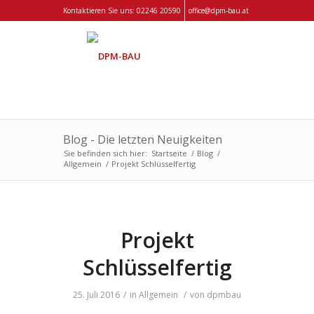
Kontaktieren Sie uns:
02246 20590
office@dpm-bau.at
Blog - Die letzten Neuigkeiten
Sie befinden sich hier:
Startseite
/
Blog
/
Allgemein
/
Projekt Schlüsselfertig
Projekt
Schlüsselfertig
25. Juli 2016
/
in
Allgemein
/
von
dpmbau