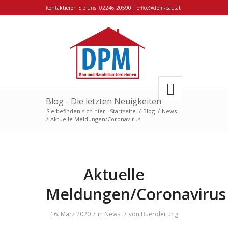
Kontaktieren Sie uns:
02246 20590
office@dpm-bau.at
Blog - Die letzten Neuigkeiten
Sie befinden sich hier:
Startseite
/
Blog
/
News
/
Aktuelle Meldungen/Coronavirus
Aktuelle
Meldungen/Coronavirus
16. März 2020
/
in
News
/
von
Bueroleitung