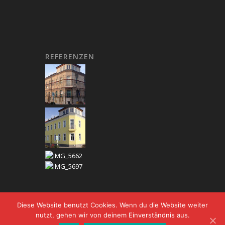
REFERENZEN
Diese Website benutzt Cookies. Wenn du die Website weiter
nutzt, gehen wir von deinem Einverständnis aus.
© Copyright - DPM-BAU |
Kontakt
|
Impressum
|