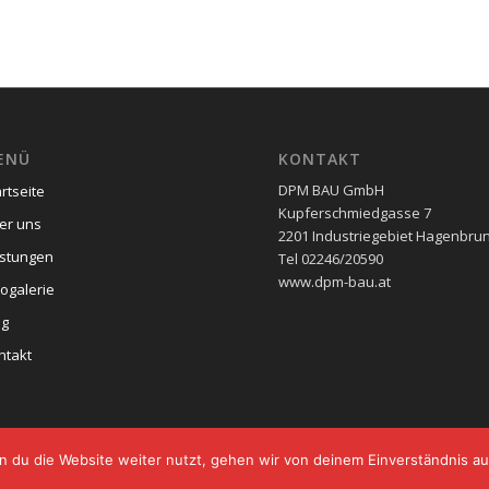
ENÜ
KONTAKT
DPM BAU GmbH
rtseite
Kupferschmiedgasse 7
er uns
2201 Industriegebiet Hagenbru
istungen
Tel 02246/20590
www.dpm-bau.at
togalerie
og
ntakt
 du die Website weiter nutzt, gehen wir von deinem Einverständnis au
nschutz