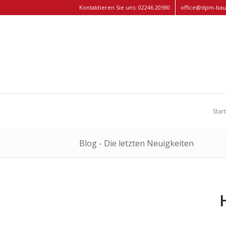
Kontaktieren Sie uns:
02246 20590
office@dpm-bau
Star
Blog - Die letzten Neuigkeiten