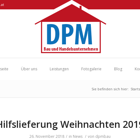
.at
tseite
Über uns
Leistungen
Fotogalerie
Blog
Ko
Sie befinden sich hier:
Start
Hilfslieferung Weihnachten 201
26. November 2018
/
in
News
/
von
dpmbau