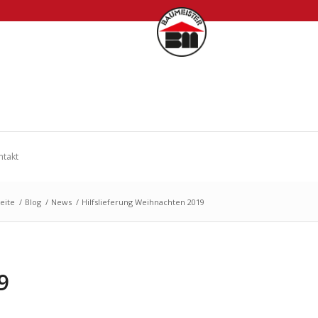
ntakt
seite
/
Blog
/
News
/
Hilfslieferung Weihnachten 2019
9