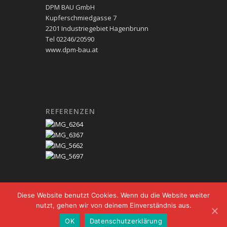
DPM BAU GmbH
Kupferschmiedgasse 7
2201 Industriegebiet Hagenbrunn
Tel 02246/20590
www.dpm-bau.at
REFERENZEN
Diese Website benutzt Cookies. Wenn du die Website weiter
nutzt, gehen wir von deinem Einverständnis aus.
© Copyright - DPM-BAU |
Kontakt
|
Impressum
|
OK
Datenschutzerklärung
Datenschutz