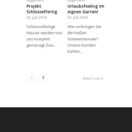
Allgemein
Allgemein
Projekt
Urlaubsfeeling im
Schlüsselfertig
eignen Garten!
25. Juli 2016
25. Juli 2016
Schlüsselfertige
Wie verbringen Sie
Häuser werden von
die heißen
uns komplett
Sommermonate?
gemanagt. Das…
Unsere Kunden
kühlen…
1
2
Seite 2 von 2